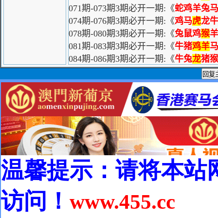
071期-073期3期必开一期:《
蛇鸡羊兔
074期-076期3期必开一期:《
鸡马
虎
龙
078期-080期3期必开一期:《
兔鼠鸡
猴
081期-083期3期必开一期:《
牛猪
鸡羊
084期-086期3期必开一期:《
牛兔
龙
猪