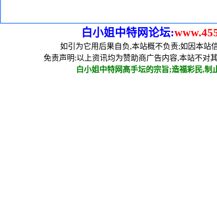
白小姐中特网论坛:
www.455
如引为它用后果自负,本站概不负责;如因本站
免责声明:以上资讯均为赞助商广告内容,本站不对
白小姐中特网高手坛的宗旨;造福彩民,制止